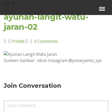
3
Aug
Menu
×
ayunan-langit-watu-
jaran-02
Beranda
Harga Sewa
Prmbd
0 Comments
Video Channel
Artikel
Sumber Gambar : Akun Instagram @jumaryanto_spt
Kontak Kami
Reservasi
Join Conversation