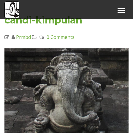
16
Jan
Menu
×
candi-kimpulan
Beranda
Prmbd
0 Comments
Harga Sewa
Video Channel
Artikel
Kontak Kami
Reservasi