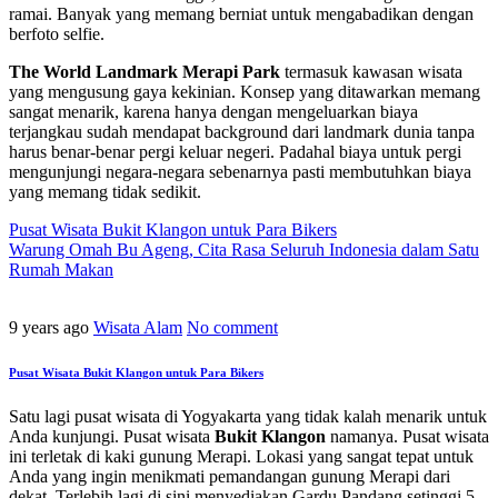
ramai. Banyak yang memang berniat untuk mengabadikan dengan
berfoto selfie.
The World Landmark Merapi Park
termasuk kawasan wisata
yang mengusung gaya kekinian. Konsep yang ditawarkan memang
sangat menarik, karena hanya dengan mengeluarkan biaya
terjangkau sudah mendapat background dari landmark dunia tanpa
harus benar-benar pergi keluar negeri. Padahal biaya untuk pergi
mengunjungi negara-negara sebenarnya pasti membutuhkan biaya
yang memang tidak sedikit.
Pusat Wisata Bukit Klangon untuk Para Bikers
Warung Omah Bu Ageng, Cita Rasa Seluruh Indonesia dalam Satu
Rumah Makan
9 years ago
Wisata Alam
No comment
Pusat Wisata Bukit Klangon untuk Para Bikers
Satu lagi pusat wisata di Yogyakarta yang tidak kalah menarik untuk
Anda kunjungi. Pusat wisata
Bukit Klangon
namanya. Pusat wisata
ini terletak di kaki gunung Merapi. Lokasi yang sangat tepat untuk
Anda yang ingin menikmati pemandangan gunung Merapi dari
dekat. Terlebih lagi di sini menyediakan Gardu Pandang setinggi 5