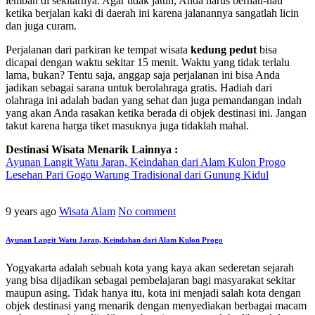
lembah di sekitarnya. Agar tidak jatuh, Anda harus berhati-hati
ketika berjalan kaki di daerah ini karena jalanannya sangatlah licin
dan juga curam.
Perjalanan dari parkiran ke tempat wisata
kedung pedut
bisa
dicapai dengan waktu sekitar 15 menit. Waktu yang tidak terlalu
lama, bukan? Tentu saja, anggap saja perjalanan ini bisa Anda
jadikan sebagai sarana untuk berolahraga gratis. Hadiah dari
olahraga ini adalah badan yang sehat dan juga pemandangan indah
yang akan Anda rasakan ketika berada di objek destinasi ini. Jangan
takut karena harga tiket masuknya juga tidaklah mahal.
Destinasi Wisata Menarik Lainnya :
Ayunan Langit Watu Jaran, Keindahan dari Alam Kulon Progo
Lesehan Pari Gogo Warung Tradisional dari Gunung Kidul
9 years ago
Wisata Alam
No comment
Ayunan Langit Watu Jaran, Keindahan dari Alam Kulon Progo
Yogyakarta adalah sebuah kota yang kaya akan sederetan sejarah
yang bisa dijadikan sebagai pembelajaran bagi masyarakat sekitar
maupun asing. Tidak hanya itu, kota ini menjadi salah kota dengan
objek destinasi yang menarik dengan menyediakan berbagai macam