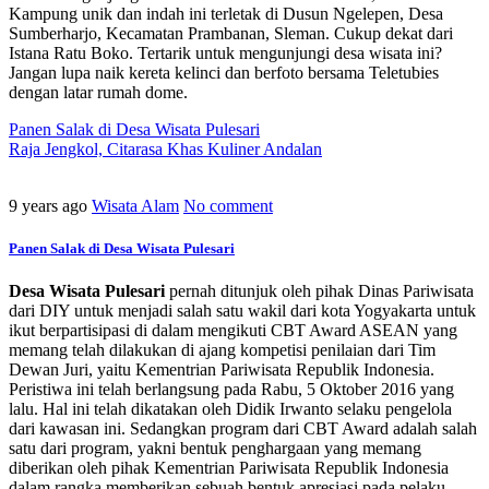
Kampung unik dan indah ini terletak di Dusun Ngelepen, Desa
Sumberharjo, Kecamatan Prambanan, Sleman. Cukup dekat dari
Istana Ratu Boko. Tertarik untuk mengunjungi desa wisata ini?
Jangan lupa naik kereta kelinci dan berfoto bersama Teletubies
dengan latar rumah dome.
Panen Salak di Desa Wisata Pulesari
Raja Jengkol, Citarasa Khas Kuliner Andalan
9 years ago
Wisata Alam
No comment
Panen Salak di Desa Wisata Pulesari
Desa Wisata Pulesari
pernah ditunjuk oleh pihak Dinas Pariwisata
dari DIY untuk menjadi salah satu wakil dari kota Yogyakarta untuk
ikut berpartisipasi di dalam mengikuti CBT Award ASEAN yang
memang telah dilakukan di ajang kompetisi penilaian dari Tim
Dewan Juri, yaitu Kementrian Pariwisata Republik Indonesia.
Peristiwa ini telah berlangsung pada Rabu, 5 Oktober 2016 yang
lalu. Hal ini telah dikatakan oleh Didik Irwanto selaku pengelola
dari kawasan ini. Sedangkan program dari CBT Award adalah salah
satu dari program, yakni bentuk penghargaan yang memang
diberikan oleh pihak Kementrian Pariwisata Republik Indonesia
dalam rangka memberikan sebuah bentuk apresiasi pada pelaku