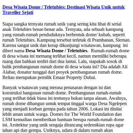
Desa Wisata Dome / Teletubies: Destinasi Wisata Unik untuk
Traveller Sejati
Siapa sangka ternyata rumah unik yang sering kita lihat di serial
anak Teletubies benar-benar ada. Ternyata, ada sebuah kampung
yang rumah-rumah penduduknya berbentuk dome/ kubah, seperti
rumah Teletubies. Kampung tersebut terletak di Prambanan, Sleman.
Karena sangat unik dan kerap dikunjungi wisatawan, kampung ini
diberi nama
Desa Wisata Dome / Teletubies
. Rumah-rumah dome
di desa wisata ini memang terlihat kecil, namun memiliki beberapa
ruang dan bahkan terdiri dari dua lantai. Lalu, siapakah sosok di
balik pembangunan rumah dome di desa wisata ini? Dia adalah Ali
Alabar, donatur tunggal dari proyek pembangunan rumah dome.
Beliau merupakan pemilik Emaar Property Dubai.
Banyak wisatawan yang merasa penasaran dengan isi dan
konstruksi bangunan rumah dome. Pembangunan rumah-rumah
yang terlihat tidak biasa ini tentunya bukan tanpa alasan. Awalnya,
rumah dome dibangun untuk tempat tinggal warga Desa Ngelepen
yang menjadi korban gempa pada tahun 2006. Lokasi ini dinilai
lebih aman untuk warga. Domes for The World Foundation dan
LSM kemudian memberikan bantuan berupa rumah-rumah dome
ini. Arsitektur yang unik sengaja dirancang sedemikian rupa agar
tahan api dan gempa. Uniknya, udara di dalam rumah akan