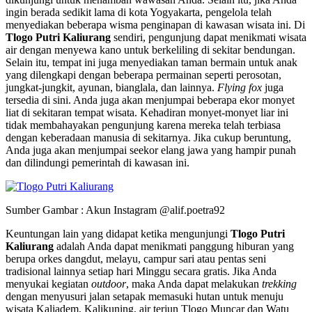
ingin berada sedikit lama di kota Yogyakarta, pengelola telah
menyediakan beberapa wisma penginapan di kawasan wisata ini. Di
Tlogo Putri Kaliurang
sendiri, pengunjung dapat menikmati wisata
air dengan menyewa kano untuk berkeliling di sekitar bendungan.
Selain itu, tempat ini juga menyediakan taman bermain untuk anak
yang dilengkapi dengan beberapa permainan seperti perosotan,
jungkat-jungkit, ayunan, bianglala, dan lainnya.
Flying fox
juga
tersedia di sini. Anda juga akan menjumpai beberapa ekor monyet
liat di sekitaran tempat wisata. Kehadiran monyet-monyet liar ini
tidak membahayakan pengunjung karena mereka telah terbiasa
dengan keberadaan manusia di sekitarnya. Jika cukup beruntung,
Anda juga akan menjumpai seekor elang jawa yang hampir punah
dan dilindungi pemerintah di kawasan ini.
Sumber Gambar : Akun Instagram @alif.poetra92
Keuntungan lain yang didapat ketika mengunjungi
Tlogo Putri
Kaliurang
adalah Anda dapat menikmati panggung hiburan yang
berupa orkes dangdut, melayu, campur sari atau pentas seni
tradisional lainnya setiap hari Minggu secara gratis. Jika Anda
menyukai kegiatan
outdoor
, maka Anda dapat melakukan
trekking
dengan menyusuri jalan setapak memasuki hutan untuk menuju
wisata Kaliadem, Kalikuning, air terjun Tlogo Muncar dan Watu