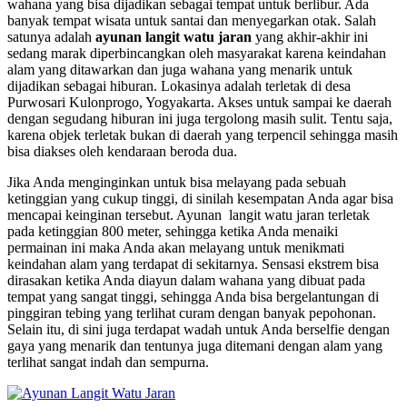
wahana yang bisa dijadikan sebagai tempat untuk berlibur. Ada
banyak tempat wisata untuk santai dan menyegarkan otak. Salah
satunya adalah
ayunan langit watu jaran
yang akhir-akhir ini
sedang marak diperbincangkan oleh masyarakat karena keindahan
alam yang ditawarkan dan juga wahana yang menarik untuk
dijadikan sebagai hiburan. Lokasinya adalah terletak di desa
Purwosari Kulonprogo, Yogyakarta. Akses untuk sampai ke daerah
dengan segudang hiburan ini juga tergolong masih sulit. Tentu saja,
karena objek terletak bukan di daerah yang terpencil sehingga masih
bisa diakses oleh kendaraan beroda dua.
Jika Anda menginginkan untuk bisa melayang pada sebuah
ketinggian yang cukup tinggi, di sinilah kesempatan Anda agar bisa
mencapai keinginan tersebut. Ayunan langit watu jaran terletak
pada ketinggian 800 meter, sehingga ketika Anda menaiki
permainan ini maka Anda akan melayang untuk menikmati
keindahan alam yang terdapat di sekitarnya. Sensasi ekstrem bisa
dirasakan ketika Anda diayun dalam wahana yang dibuat pada
tempat yang sangat tinggi, sehingga Anda bisa bergelantungan di
pinggiran tebing yang terlihat curam dengan banyak pepohonan.
Selain itu, di sini juga terdapat wadah untuk Anda berselfie dengan
gaya yang menarik dan tentunya juga ditemani dengan alam yang
terlihat sangat indah dan sempurna.