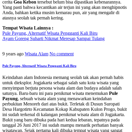
cerita
Goa Kebon
tersebut belum bisa dipastikan kebenarannya.
Yang pasti bahwa kecantikan air terjun ini yang akan menghipnotis
Anda, bahkan ketika musim kemarau pun, air yang mengalir di
atasnya seolah tak pernah kering.
Tempat Wisata Lainnya :
Pule Payung, Alternatif Wisata Pengganti Kali Biru
Ayam Goreng Suharti Nikmat Meresap Sampai Tulang
9 years ago
Wisata Alam
No comment
Pule Payung, Alternatif Wisata Pengganti Kali Biru
Keindahan alam Indonesia memang seolah tak akan pernah habis
untuk dieksplor. Jogjakarta sebagai salah satu kota wisata yang
menyimpan berjuta pesona wisata alam dan budaya adalah salah
satunya. Baru-baru ini para penikmat wisata menemukan
Pule
Payung
, sebuah wisata alam yang menawarkan keindahan
perbukitan Menoreh dari atas bukit. Terletak di Dusun Suropati
Desa Hargotirto Kecamatan Kokap Kabupaten Kulon Progo, bukit
ini sudah terkenal di kalangan penikmat wisata alam di Jogjakarta.
Bukit yang baru dibuka pada hari kedua lebaran, tepatnya pada
tanggal 26 Juni 2017 ini sudah mampu menarik perhatian banyak
wisatawan. Sejak pertama kali dibuka tempat wisata yang sangat