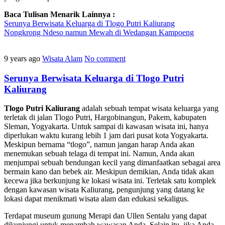
Baca Tulisan Menarik Lainnya :
Serunya Berwisata Keluarga di Tlogo Putri Kaliurang
Nongkrong Ndeso namun Mewah di Wedangan Kampoeng
9 years ago
Wisata Alam
No comment
Serunya Berwisata Keluarga di Tlogo Putri
Kaliurang
Tlogo Putri Kaliurang
adalah sebuah tempat wisata keluarga yang
terletak di jalan Tlogo Putri, Hargobinangun, Pakem, kabupaten
Sleman, Yogyakarta. Untuk sampai di kawasan wisata ini, hanya
diperlukan waktu kurang lebih 1 jam dari pusat kota Yogyakarta.
Meskipun bernama “tlogo”, namun jangan harap Anda akan
menemukan sebuah telaga di tempat ini. Namun, Anda akan
menjumpai sebuah bendungan kecil yang dimanfaatkan sebagai area
bermain kano dan bebek air. Meskipun demikian, Anda tidak akan
kecewa jika berkunjung ke lokasi wisata ini. Terletak satu komplek
dengan kawasan wisata Kaliurang, pengunjung yang datang ke
lokasi dapat menikmati wisata alam dan edukasi sekaligus.
Terdapat museum gunung Merapi dan Ullen Sentalu yang dapat
dikunjungi untuk menambah wawasan Anda. Selain itu, jika Anda