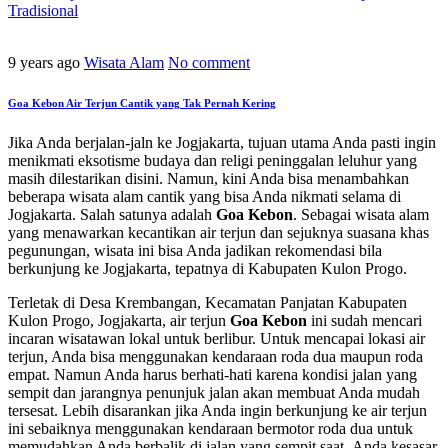
Tradisional
9 years ago
Wisata Alam
No comment
Goa Kebon Air Terjun Cantik yang Tak Pernah Kering
Jika Anda berjalan-jaln ke Jogjakarta, tujuan utama Anda pasti ingin
menikmati eksotisme budaya dan religi peninggalan leluhur yang
masih dilestarikan disini. Namun, kini Anda bisa menambahkan
beberapa wisata alam cantik yang bisa Anda nikmati selama di
Jogjakarta. Salah satunya adalah
Goa Kebon
. Sebagai wisata alam
yang menawarkan kecantikan air terjun dan sejuknya suasana khas
pegunungan, wisata ini bisa Anda jadikan rekomendasi bila
berkunjung ke Jogjakarta, tepatnya di Kabupaten Kulon Progo.
Terletak di Desa Krembangan, Kecamatan Panjatan Kabupaten
Kulon Progo, Jogjakarta, air terjun
Goa Kebon
ini sudah mencari
incaran wisatawan lokal untuk berlibur. Untuk mencapai lokasi air
terjun, Anda bisa menggunakan kendaraan roda dua maupun roda
empat. Namun Anda harus berhati-hati karena kondisi jalan yang
sempit dan jarangnya penunjuk jalan akan membuat Anda mudah
tersesat. Lebih disarankan jika Anda ingin berkunjung ke air terjun
ini sebaiknya menggunakan kendaraan bermotor roda dua untuk
memudahkan Anda berbalik di jalan yang sempit saat Anda kesasar.