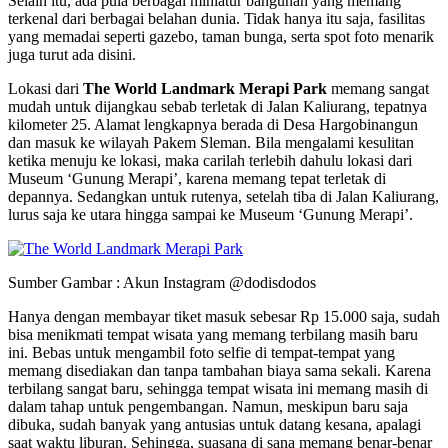
Selain itu, ada pula berbagai miniatur bangunan yang memang
terkenal dari berbagai belahan dunia. Tidak hanya itu saja, fasilitas
yang memadai seperti gazebo, taman bunga, serta spot foto menarik
juga turut ada disini.
Lokasi dari
The World Landmark Merapi Park
memang sangat
mudah untuk dijangkau sebab terletak di Jalan Kaliurang, tepatnya
kilometer 25. Alamat lengkapnya berada di Desa Hargobinangun
dan masuk ke wilayah Pakem Sleman. Bila mengalami kesulitan
ketika menuju ke lokasi, maka carilah terlebih dahulu lokasi dari
Museum ‘Gunung Merapi’, karena memang tepat terletak di
depannya. Sedangkan untuk rutenya, setelah tiba di Jalan Kaliurang,
lurus saja ke utara hingga sampai ke Museum ‘Gunung Merapi’.
Sumber Gambar : Akun Instagram @dodisdodos
Hanya dengan membayar tiket masuk sebesar Rp 15.000 saja, sudah
bisa menikmati tempat wisata yang memang terbilang masih baru
ini. Bebas untuk mengambil foto selfie di tempat-tempat yang
memang disediakan dan tanpa tambahan biaya sama sekali. Karena
terbilang sangat baru, sehingga tempat wisata ini memang masih di
dalam tahap untuk pengembangan. Namun, meskipun baru saja
dibuka, sudah banyak yang antusias untuk datang kesana, apalagi
saat waktu liburan. Sehingga, suasana di sana memang benar-benar