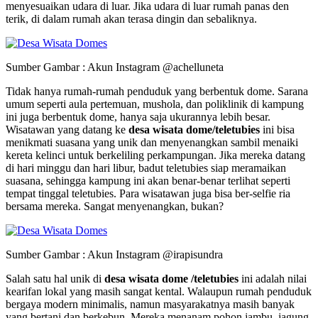
menyesuaikan udara di luar. Jika udara di luar rumah panas den
terik, di dalam rumah akan terasa dingin dan sebaliknya.
Sumber Gambar : Akun Instagram @achelluneta
Tidak hanya rumah-rumah penduduk yang berbentuk dome. Sarana
umum seperti aula pertemuan, mushola, dan poliklinik di kampung
ini juga berbentuk dome, hanya saja ukurannya lebih besar.
Wisatawan yang datang ke
desa wisata dome/teletubies
ini bisa
menikmati suasana yang unik dan menyenangkan sambil menaiki
kereta kelinci untuk berkeliling perkampungan. Jika mereka datang
di hari minggu dan hari libur, badut teletubies siap meramaikan
suasana, sehingga kampung ini akan benar-benar terlihat seperti
tempat tinggal teletubies. Para wisatawan juga bisa ber-selfie ria
bersama mereka. Sangat menyenangkan, bukan?
Sumber Gambar : Akun Instagram @irapisundra
Salah satu hal unik di
desa wisata dome /teletubies
ini adalah nilai
kearifan lokal yang masih sangat kental. Walaupun rumah penduduk
bergaya modern minimalis, namun masyarakatnya masih banyak
yang bertani dan berkebun. Mereka menanam pohon jambu, jagung,