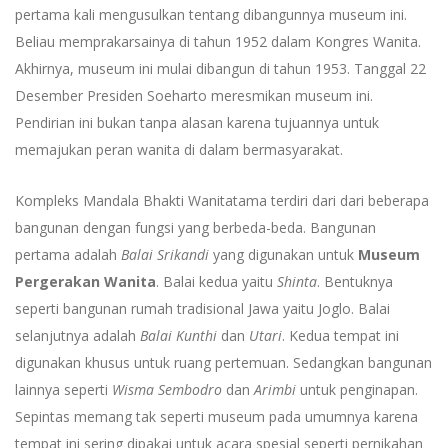
pertama kali mengusulkan tentang dibangunnya museum ini.
Beliau memprakarsainya di tahun 1952 dalam Kongres Wanita.
Akhirnya, museum ini mulai dibangun di tahun 1953. Tanggal 22
Desember Presiden Soeharto meresmikan museum ini.
Pendirian ini bukan tanpa alasan karena tujuannya untuk
memajukan peran wanita di dalam bermasyarakat.
Kompleks Mandala Bhakti Wanitatama terdiri dari dari beberapa
bangunan dengan fungsi yang berbeda-beda. Bangunan
pertama adalah
Balai Srikandi
yang digunakan untuk
Museum
Pergerakan Wanita
. Balai kedua yaitu
Shinta
. Bentuknya
seperti bangunan rumah tradisional Jawa yaitu Joglo. Balai
selanjutnya adalah
Balai Kunthi
dan
Utari
. Kedua tempat ini
digunakan khusus untuk ruang pertemuan. Sedangkan bangunan
lainnya seperti
Wisma Sembodro
dan
Arimbi
untuk penginapan.
Sepintas memang tak seperti museum pada umumnya karena
tempat ini sering dipakai untuk acara spesial seperti pernikahan