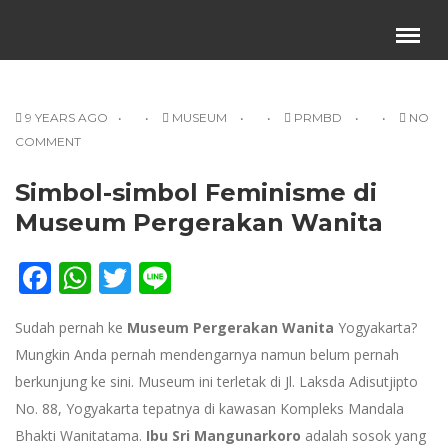
Menu
×
9 YEARS AGO
MUSEUM
PRMBD
NO
Beranda
COMMENT
Harga Sewa
Video Channel
Simbol-simbol Feminisme di
Artikel
Museum Pergerakan Wanita
Kontak Kami
Facebook
WhatsApp
Twitter
Line
Reservasi
Sudah pernah ke
Museum Pergerakan Wanita
Yogyakarta?
Mungkin Anda pernah mendengarnya namun belum pernah
berkunjung ke sini. Museum ini terletak di Jl. Laksda Adisutjipto
No. 88, Yogyakarta tepatnya di kawasan Kompleks Mandala
Bhakti Wanitatama.
Ibu Sri Mangunarkoro
adalah sosok yang