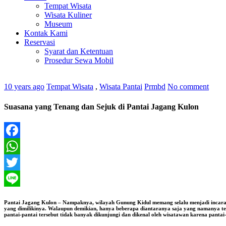
Tempat Wisata
Wisata Kuliner
Museum
Kontak Kami
Reservasi
Syarat dan Ketentuan
Prosedur Sewa Mobil
10 years ago
Tempat Wisata
,
Wisata Pantai
Prmbd
No comment
Suasana yang Tenang dan Sejuk di Pantai Jagang Kulon
Facebook
WhatsApp
Twitter
Line
Pantai Jagang Kulon – Nampaknya, wilayah Gunung Kidul memang selalu menjadi incaran 
yang dimilikinya. Walaupun demikian, hanya beberapa diantaranya saja yang namanya ter
pantai-pantai tersebut tidak banyak dikunjungi dan dikenal oleh wisatawan karena pantai