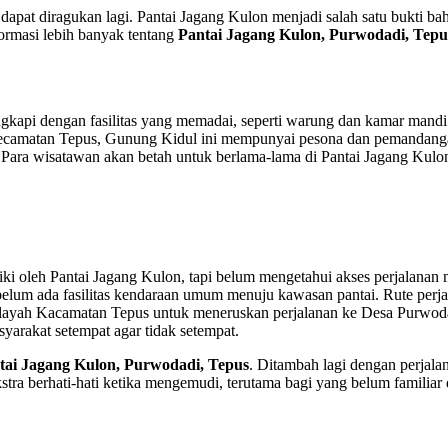
dak dapat diragukan lagi. Pantai Jagang Kulon menjadi salah satu bukt
ormasi lebih banyak tentang
Pantai Jagang Kulon, Purwodadi, Tepu
ngkapi dengan fasilitas yang memadai, seperti warung dan kamar mand
ecamatan Tepus, Gunung Kidul ini mempunyai pesona dan pemandangan 
. Para wisatawan akan betah untuk berlama-lama di Pantai Jagang Kul
i oleh Pantai Jagang Kulon, tapi belum mengetahui akses perjalanan me
lum ada fasilitas kendaraan umum menuju kawasan pantai. Rute perja
ayah Kacamatan Tepus untuk meneruskan perjalanan ke Desa Purwodad
yarakat setempat agar tidak setempat.
tai Jagang Kulon, Purwodadi, Tepus
. Ditambah lagi dengan perjala
kstra berhati-hati ketika mengemudi, terutama bagi yang belum familiar