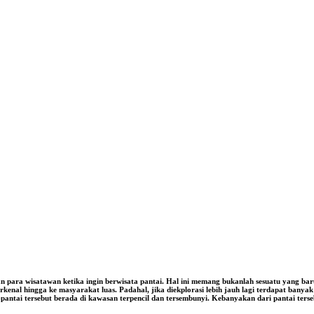
para wisatawan ketika ingin berwisata pantai. Hal ini memang bukanlah sesuatu yang ba
kenal hingga ke masyarakat luas. Padahal, jika diekplorasi lebih jauh lagi terdapat ban
-pantai tersebut berada di kawasan terpencil dan tersembunyi. Kebanyakan dari pantai ters