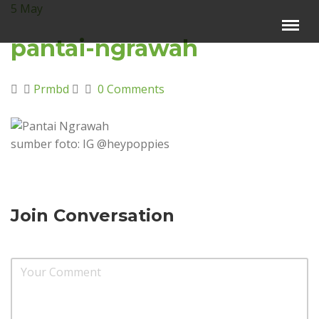
5
May
Menu
×
pantai-ngrawah
Beranda
Prmbd
0 Comments
Harga Sewa
Video Channel
sumber foto: IG @heypoppies
Artikel
Kontak Kami
Reservasi
Join Conversation