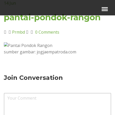
14
Jun
Menu
×
pantai-pondok-rangon
Beranda
Prmbd
0 Comments
Harga Sewa
Video Channel
sumber gambar: jogjaempatroda.com
Artikel
Kontak Kami
Reservasi
Join Conversation