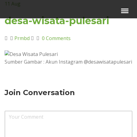
11
Aug
Menu
×
desa-wisata-pulesari
Beranda
Prmbd
0 Comments
Harga Sewa
Video Channel
Sumber Gambar : Akun Instagram @desawisatapulesari
Artikel
Kontak Kami
Reservasi
Join Conversation