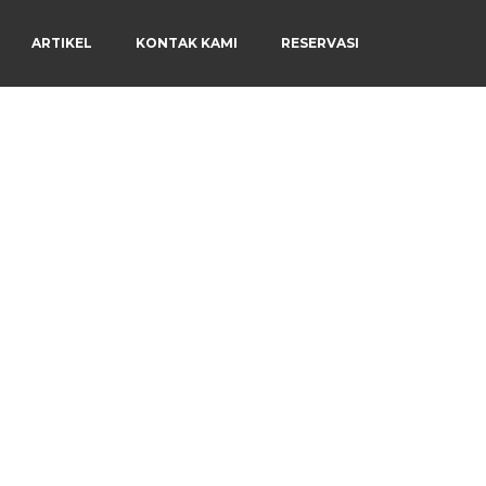
ARTIKEL
KONTAK KAMI
RESERVASI
Menu
×
Beranda
Harga Sewa
Video Channel
Artikel
Kontak Kami
Reservasi