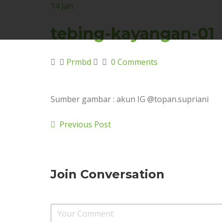
14
Jan
tebing-kayangan-01
Prmbd
0 Comments
Sumber gambar : akun IG @topan.supriani
Previous Post
Join Conversation