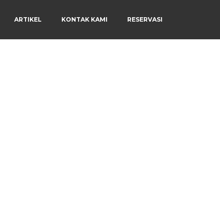
ARTIKEL
KONTAK KAMI
RESERVASI
Menu
×
Beranda
Harga Sewa
Video Channel
Artikel
Kontak Kami
Reservasi