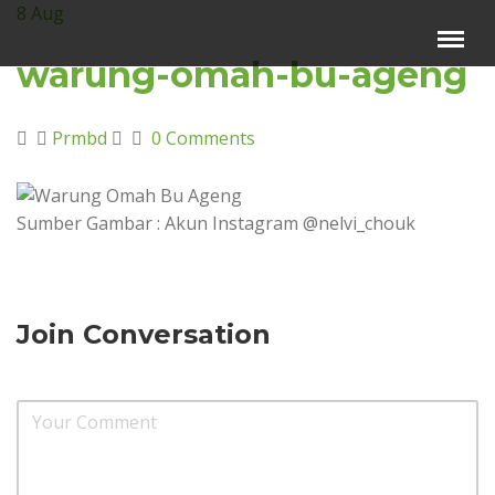
8
Aug
Menu
×
warung-omah-bu-ageng
Beranda
Prmbd
0 Comments
Harga Sewa
Video Channel
Sumber Gambar : Akun Instagram @nelvi_chouk
Artikel
Kontak Kami
Reservasi
Join Conversation