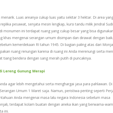
menarik. Luas areanya cukup luas yaitu sekitar 3 hektar. Di area yan
 replika pesawat, senjata mesin lengkap, kursi tandu milik Jendral Sud
 di monumen ini terdapat ruang yang cukup besar yang bisa digunaka
ng khas mengenai serangan umum disimpan dan dirawat dengan baik. 
ebelum kemerdekaan RI tahun 1945. Di bagian paling atas dari Monjal
rupakan ruang renungan karena di ruang ini Anda merenungi serta m
apat tiang bendera dengan sang merah putih di puncaknya.
di Lereng Gunung Merapi
nda agar lebih mengetahui serta menghargai jasa para pahlawan. Di
wa Serangan Umum 1 Maret saja. Namun, peristiwa penting seperti Perj
ntahuan Anda mengenai masa lalu negara Indonesia sebelum masa
njali, terdapat kolam buatan dengan aneka ikan yang berwarna-warni
 ini.