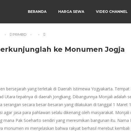
BERANDA
HARGA SEWA
VIDEO CHANNEL
PRMBD
Berkunjunglah ke Monumen Jogja
n bersejarah yang terletak di Daerah Istimewa Yogyakarta. Tempat i
 Road Utara tepatnya di daerah Jongkang. Dibangunnya Monjali adalah s
ya serangan secara besar-besaran yang dilakukan di tanggal 1 Maret 
 agar jasa para pahlawan selalu dikenang oleh masyarakat. Monjali 
ang mana Pak Soeharto sendiri yang meresmikan bangunan itu. Nama 
nya monumen ini menjelaskan bahwa rakyat berhasil merebut kembali