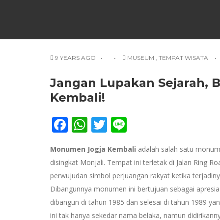
9 YEARS AGO
MUSEUM
,
TEMPAT WISATA
Jangan Lupakan Sejarah, 
Kembali!
Facebook
WhatsApp
Twitter
Line
Monumen Jogja Kembali
adalah salah satu monume
disingkat Monjali. Tempat ini terletak di Jalan Ring
perwujudan simbol perjuangan rakyat ketika terjadin
Dibangunnya monumen ini bertujuan sebagai apresiasi
dibangun di tahun 1985 dan selesai di tahun 1989 y
ini tak hanya sekedar nama belaka, namun didirikan