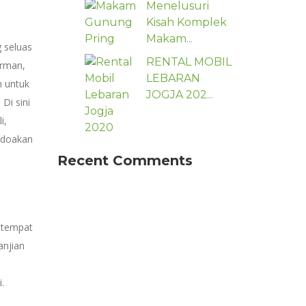
Menelusuri
Kisah Komplek
Makam...
g seluas
RENTAL MOBIL
irman,
LEBARAN
n untuk
JOGJA 202...
Di sini
i,
endoakan
Recent Comments
 tempat
anjian
.