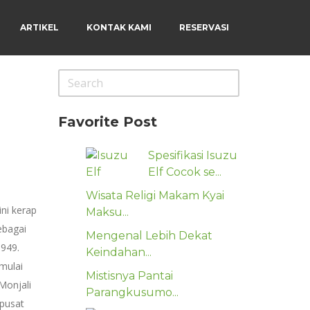
ARTIKEL
KONTAK KAMI
RESERVASI
Menu
×
Beranda
Harga Sewa
Favorite Post
Video Channel
Artikel
Spesifikasi Isuzu
Kontak Kami
Elf Cocok se...
Reservasi
Wisata Religi Makam Kyai
ni kerap
Maksu...
ebagai
Mengenal Lebih Dekat
1949.
Keindahan...
mulai
Mistisnya Pantai
Monjali
Parangkusumo...
 pusat