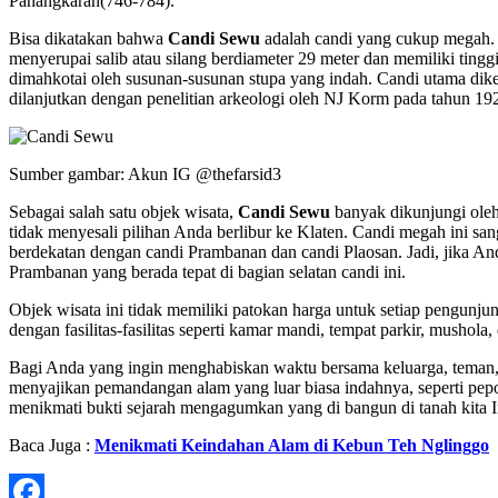
Panangkaran(746-784).
Bisa dikatakan bahwa
Candi Sewu
adalah candi yang cukup megah. 
menyerupai salib atau silang berdiameter 29 meter dan memiliki ting
dimahkotai oleh susunan-susunan stupa yang indah. Candi utama dikeli
dilanjutkan dengan penelitian arkeologi oleh NJ Korm pada tahun 192
Sumber gambar: Akun IG @thefarsid3
Sebagai salah satu objek wisata,
Candi Sewu
banyak dikunjungi oleh
tidak menyesali pilihan Anda berlibur ke Klaten. Candi megah ini s
berdekatan dengan candi Prambanan dan candi Plaosan. Jadi, jika And
Prambanan yang berada tepat di bagian selatan candi ini.
Objek wisata ini tidak memiliki patokan harga untuk setiap pengunj
dengan fasilitas-fasilitas seperti kamar mandi, tempat parkir, mus
Bagi Anda yang ingin menghabiskan waktu bersama keluarga, teman, d
menyajikan pemandangan alam yang luar biasa indahnya, seperti pepoh
menikmati bukti sejarah mengagumkan yang di bangun di tanah kita I
Baca Juga :
Menikmati Keindahan Alam di Kebun Teh Nglinggo