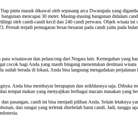
Tiap pintu masuk dikawal oleh sepasang arca Dwarapala yang digambar
gi bangunan mencapai 30 meter. Masing-masing bangunan didalam candi 
lingi oleh candi-candi kecil dan 240 candi perwara. Objek wisata ini 
3. Pernah terjadi pemugaran besar-besaran pada candi yaitu pada bula
 para wisatawan dan pelancong dari Negara lain. Kemegahan yang had
angat cocok bagi Anda yang masih bingung menentukan destinasi wisata
a sudah berada di lokasi, Anda bisa langsung mengadakan perjalanan ke
ungnya. Anda bisa membayar berapapun dan seikhlasnya saja. Dibuka m
hola, dan tempat makan yang menyajikan berbagai macam masakan yang b
an pasangan, candi ini bisa menjadi pilihan Anda. Selain letaknya ya
onan, dan sungai yang terletak disebelah barat candi. Jadi, tunggu a
ndonesia.