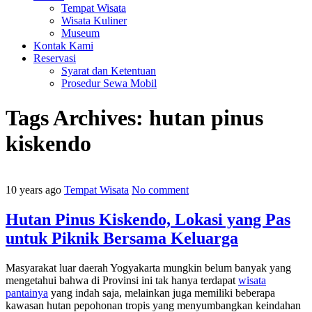
Tempat Wisata
Wisata Kuliner
Museum
Kontak Kami
Reservasi
Syarat dan Ketentuan
Prosedur Sewa Mobil
Tags Archives:
hutan pinus
kiskendo
10 years ago
Tempat Wisata
No comment
Hutan Pinus Kiskendo, Lokasi yang Pas
untuk Piknik Bersama Keluarga
Masyarakat luar daerah Yogyakarta mungkin belum banyak yang
mengetahui bahwa di Provinsi ini tak hanya terdapat
wisata
pantainya
yang indah saja, melainkan juga memiliki beberapa
kawasan hutan pepohonan tropis yang menyumbangkan keindahan