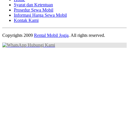
Syarat dan Ketentuan
Prosedur Sewa Mobil
Informasi Harga Sewa Mobil
Kontak Kami
Copyrights 2009
Rental Mobil Jogja
. All rights reserved.
Hubungi Kami