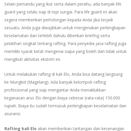
Selain pemandu yang ikut serta dalam perahu, ada banyak life
guard yang selalu siap di tepi sungai. Para life guard ini akan
segera memberikan pertolongan kepada Anda jika terjadi
sesuatu. Anda juga diwajibkan untuk mengenakan perlengkapan
keselamatan dan terlebih dahulu diberikan briefing serta
pelatihan singkat tentang rafting. Para penyedia jasa rafting juga
memiliki syarat ketat mengenai siapa yang boleh dan tidak untuk
mengikuti aktivitas ekstrim ini.
Untuk melakukan rafting di kali Elo, Anda bisa datang langsung
ke Mungkid (Magelang). Ada banyak kelompok rafting
professional yang siap mengantar Anda menaklukkan
keganasan arus Elo dengan biaya sebesar (rata-rata) 150.000
rupiah. Biaya itu sudah termasuk perlengkapan keselamatan dan
asuransi.
Rafting kali Elo
akan memberikan tantangan dan kesenangan