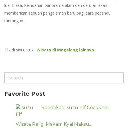
luar biasa. Keindahan panorama alam dan deru air akan
memberikan sebuah pengalaman baru bagi para pecandu
tantangan.
Klik di sini untuk :
Wisata di Magelang lainnya
Favorite Post
Spesifikasi Isuzu Elf Cocok se...
Wisata Religi Makam Kyai Maksu...