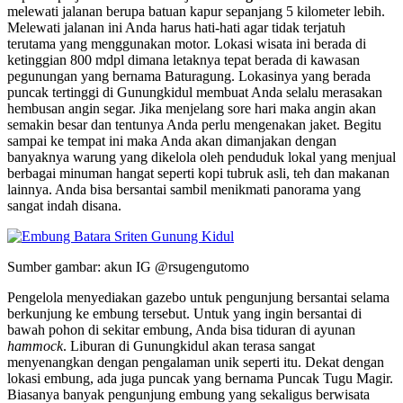
melewati jalanan berupa batuan kapur sepanjang 5 kilometer lebih.
Melewati jalanan ini Anda harus hati-hati agar tidak terjatuh
terutama yang menggunakan motor. Lokasi wisata ini berada di
ketinggian 800 mdpl dimana letaknya tepat berada di kawasan
pegunungan yang bernama Baturagung. Lokasinya yang berada
puncak tertinggi di Gunungkidul membuat Anda selalu merasakan
hembusan angin segar. Jika menjelang sore hari maka angin akan
semakin besar dan tentunya Anda perlu mengenakan jaket. Begitu
sampai ke tempat ini maka Anda akan dimanjakan dengan
banyaknya warung yang dikelola oleh penduduk lokal yang menjual
berbagai minuman hangat seperti kopi tubruk asli, teh dan makanan
lainnya. Anda bisa bersantai sambil menikmati panorama yang
sangat indah disana.
Sumber gambar: akun IG @rsugengutomo
Pengelola menyediakan gazebo untuk pengunjung bersantai selama
berkunjung ke embung tersebut. Untuk yang ingin bersantai di
bawah pohon di sekitar embung, Anda bisa tiduran di ayunan
hammock
. Liburan di Gunungkidul akan terasa sangat
menyenangkan dengan pengalaman unik seperti itu. Dekat dengan
lokasi embung, ada juga puncak yang bernama Puncak Tugu Magir.
Biasanya banyak pengunjung embung yang sekaligus berwisata