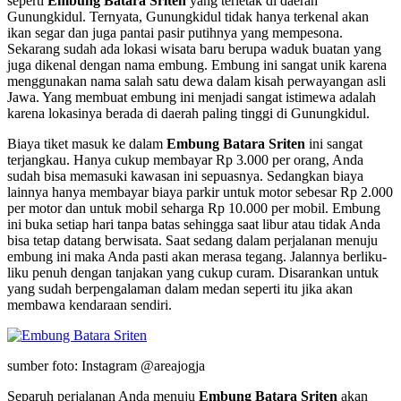
seperti
Embung Batara Sriten
yang terletak di daerah
Gunungkidul. Ternyata, Gunungkidul tidak hanya terkenal akan
ikan segar dan juga pantai pasir putihnya yang mempesona.
Sekarang sudah ada lokasi wisata baru berupa waduk buatan yang
juga dikenal dengan nama embung. Embung ini sangat unik karena
menggunakan nama salah satu dewa dalam kisah perwayangan asli
Jawa. Yang membuat embung ini menjadi sangat istimewa adalah
karena lokasinya berada di daerah paling tinggi di Gunungkidul.
Biaya tiket masuk ke dalam
Embung Batara Sriten
ini sangat
terjangkau. Hanya cukup membayar Rp 3.000 per orang, Anda
sudah bisa memasuki kawasan ini sepuasnya. Sedangkan biaya
lainnya hanya membayar biaya parkir untuk motor sebesar Rp 2.000
per motor dan untuk mobil seharga Rp 10.000 per mobil. Embung
ini buka setiap hari tanpa batas sehingga saat libur atau tidak Anda
bisa tetap datang berwisata. Saat sedang dalam perjalanan menuju
embung ini maka Anda pasti akan merasa tegang. Jalannya berliku-
liku penuh dengan tanjakan yang cukup curam. Disarankan untuk
yang sudah berpengalaman dalam medan seperti itu jika akan
membawa kendaraan sendiri.
sumber foto: Instagram @areajogja
Separuh perjalanan Anda menuju
Embung Batara Sriten
akan