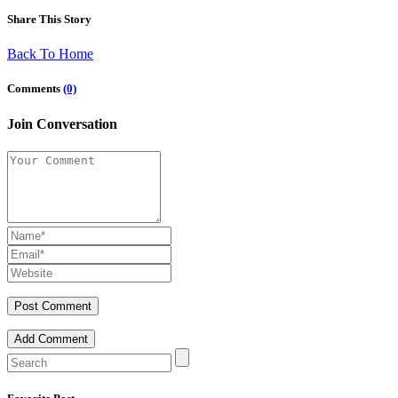
Share This Story
Back To Home
Comments
(0)
Join Conversation
Add Comment