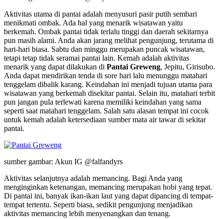
Aktivitas utama di pantai adalah menyusuri pasir putih sembari
menikmati ombak. Ada hal yang menarik wisatawan yaitu
berkemah. Ombak pantai tidak terlalu tinggi dan daerah sekitarnya
pun masih alami. Anda akan jarang melihat pengunjung, terutama di
hari-hari biasa. Sabtu dan minggu merupakan puncak wisatawan,
tetapi tetap tidak seramai pantai lain. Kemah adalah aktivitas
menarik yang dapat dilakukan di
Pantai Greweng
, Jepitu, Girisubo.
Anda dapat mendirikan tenda di sore hari lalu menunggu matahari
tenggelam dibalik karang. Keindahan ini menjadi tujuan utama para
wisatawan yang berkemah disekitar pantai. Selain itu, matahari terbit
pun jangan pula terlewati karena memiliki keindahan yang sama
seperti saat matahari tenggelam. Salah satu alasan tempat ini cocok
untuk kemah adalah ketersediaan sumber mata air tawar di sekitar
pantai.
sumber gambar: Akun IG @falfandyrs
Aktivitas selanjutnya adalah memancing. Bagi Anda yang
menginginkan ketenangan, memancing merupakan hobi yang tepat.
Di pantai ini, banyak ikan-ikan laut yang dapat dipancing di tempat-
tempat tertentu. Seperti biasa, sedikit pengunjung menjadikan
aktivitas memancing lebih menyenangkan dan tenang.