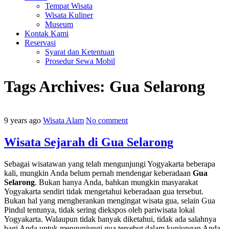
Tempat Wisata
Wisata Kuliner
Museum
Kontak Kami
Reservasi
Syarat dan Ketentuan
Prosedur Sewa Mobil
Tags Archives:
Gua Selarong
9 years ago
Wisata Alam
No comment
Wisata Sejarah di Gua Selarong
Sebagai wisatawan yang telah mengunjungi Yogyakarta beberapa
kali, mungkin Anda belum pernah mendengar keberadaan
Gua
Selarong
. Bukan hanya Anda, bahkan mungkin masyarakat
Yogyakarta sendiri tidak mengetahui keberadaan gua tersebut.
Bukan hal yang mengherankan mengingat wisata gua, selain Gua
Pindul tentunya, tidak sering diekspos oleh pariwisata lokal
Yogyakarta. Walaupun tidak banyak diketahui, tidak ada salahnya
bagi Anda untuk mengunjungi gua tersebut dalam kunjungan Anda