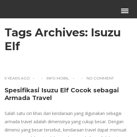
Menu
×
Tags Archives:
Isuzu
Beranda
Elf
Harga Sewa
Video Channel
Artikel
Kontak Kami
9 YEARS AGO
INFO MOBIL
NO COMMENT
Reservasi
Spesifikasi Isuzu Elf Cocok sebagai
Armada Travel
Salah satu ciri khas dari kendaraan yang digunakan sebagai
armada travel adalah dimensinya yang cukup besar. Dengan
dimensi yang besar tersebut, kendaraan travel dapat memuat