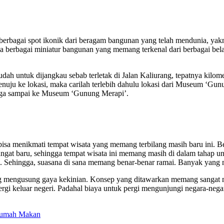
rbagai spot ikonik dari beragam bangunan yang telah mendunia, yakni 
ula berbagai miniatur bangunan yang memang terkenal dari berbagai bela
h untuk dijangkau sebab terletak di Jalan Kaliurang, tepatnya kilo
uju ke lokasi, maka carilah terlebih dahulu lokasi dari Museum ‘Gun
hingga sampai ke Museum ‘Gunung Merapi’.
isa menikmati tempat wisata yang memang terbilang masih baru ini. B
sangat baru, sehingga tempat wisata ini memang masih di dalam tahap
an. Sehingga, suasana di sana memang benar-benar ramai. Banyak yang
 mengusung gaya kekinian. Konsep yang ditawarkan memang sangat m
rgi keluar negeri. Padahal biaya untuk pergi mengunjungi negara-neg
 Rumah Makan