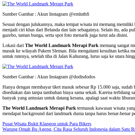
Sumber Gambar : Akun Instagram @emluthfi
Sesuai dengan julukannya, maka tempat wisata ini memang memiliki be
menjadi ciri khas dari Belanda dan lain sebagainya. Selain itu, ada p
gazebo, taman bunga, serta spot foto menarik juga turut ada disini.
Lokasi dari
The World Landmark Merapi Park
memang sangat muda
masuk ke wilayah Pakem Sleman. Bila mengalami kesulitan ketika men
untuk rutenya, setelah tiba di Jalan Kaliurang, lurus saja ke utara 
Sumber Gambar : Akun Instagram @dodisdodos
Hanya dengan membayar tiket masuk sebesar Rp 15.000 saja, sudah b
disediakan dan tanpa tambahan biaya sama sekali. Karena terbilang 
banyak yang antusias untuk datang kesana, apalagi saat waktu libur
The World Landmark Merapi Park
termasuk kawasan wisata yang
mendapat background dari landmark dunia tanpa harus benar-benar pe
Pusat Wisata Bukit Klangon untuk Para Bikers
Warung Omah Bu Ageng, Cita Rasa Seluruh Indonesia dalam Satu