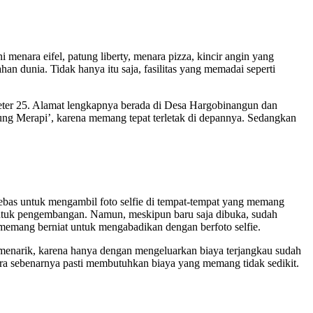
menara eifel, patung liberty, menara pizza, kincir angin yang
han dunia. Tidak hanya itu saja, fasilitas yang memadai seperti
meter 25. Alamat lengkapnya berada di Desa Hargobinangun dan
ung Merapi’, karena memang tepat terletak di depannya. Sedangkan
ebas untuk mengambil foto selfie di tempat-tempat yang memang
 untuk pengembangan. Namun, meskipun baru saja dibuka, sudah
 memang berniat untuk mengabadikan dengan berfoto selfie.
enarik, karena hanya dengan mengeluarkan biaya terjangkau sudah
ara sebenarnya pasti membutuhkan biaya yang memang tidak sedikit.