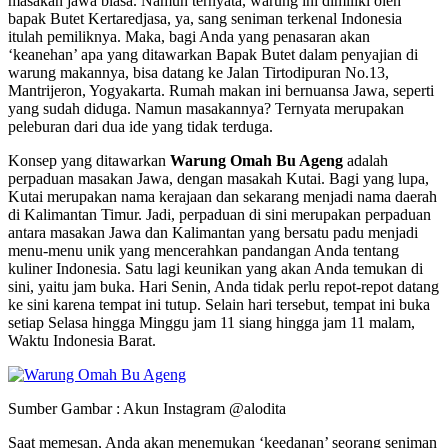
masakan jawa biasa. Namun ternyata, warung ini dimiliki oleh
bapak Butet Kertaredjasa, ya, sang seniman terkenal Indonesia
itulah pemiliknya. Maka, bagi Anda yang penasaran akan
‘keanehan’ apa yang ditawarkan Bapak Butet dalam penyajian di
warung makannya, bisa datang ke Jalan Tirtodipuran No.13,
Mantrijeron, Yogyakarta. Rumah makan ini bernuansa Jawa, seperti
yang sudah diduga. Namun masakannya? Ternyata merupakan
peleburan dari dua ide yang tidak terduga.
Konsep yang ditawarkan
Warung Omah Bu Ageng
adalah
perpaduan masakan Jawa, dengan masakah Kutai. Bagi yang lupa,
Kutai merupakan nama kerajaan dan sekarang menjadi nama daerah
di Kalimantan Timur. Jadi, perpaduan di sini merupakan perpaduan
antara masakan Jawa dan Kalimantan yang bersatu padu menjadi
menu-menu unik yang mencerahkan pandangan Anda tentang
kuliner Indonesia. Satu lagi keunikan yang akan Anda temukan di
sini, yaitu jam buka. Hari Senin, Anda tidak perlu repot-repot datang
ke sini karena tempat ini tutup. Selain hari tersebut, tempat ini buka
setiap Selasa hingga Minggu jam 11 siang hingga jam 11 malam,
Waktu Indonesia Barat.
Sumber Gambar : Akun Instagram @alodita
Saat memesan, Anda akan menemukan ‘keedanan’ seorang seniman