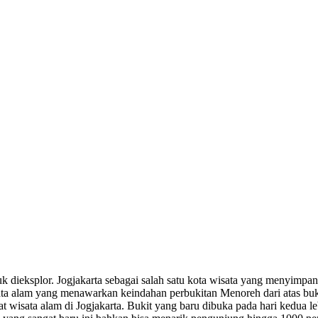
 dieksplor. Jogjakarta sebagai salah satu kota wisata yang menyimpan 
ata alam yang menawarkan keindahan perbukitan Menoreh dari atas buk
t wisata alam di Jogjakarta. Bukit yang baru dibuka pada hari kedua 