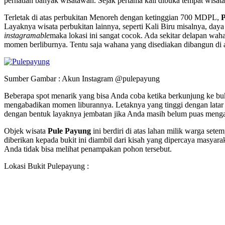
perhatian banyak wisatawan. Sejak pertama kali dibuka tempat wisat
Terletak di atas perbukitan Menoreh dengan ketinggian 700 MDPL,
P
Layaknya wisata perbukitan lainnya, seperti Kali Biru misalnya, daya 
instagramable
maka lokasi ini sangat cocok. Ada sekitar delapan w
momen berliburnya. Tentu saja wahana yang disediakan dibangun di
Sumber Gambar : Akun Instagram @pulepayung
Beberapa spot menarik yang bisa Anda coba ketika berkunjung ke buk
mengabadikan momen liburannya. Letaknya yang tinggi dengan latar 
dengan bentuk layaknya jembatan jika Anda masih belum puas mengam
Objek wisata
Pule Payung
ini berdiri di atas lahan milik warga sete
diberikan kepada bukit ini diambil dari kisah yang dipercaya masyar
Anda tidak bisa melihat penampakan pohon tersebut.
Lokasi Bukit Pulepayung :