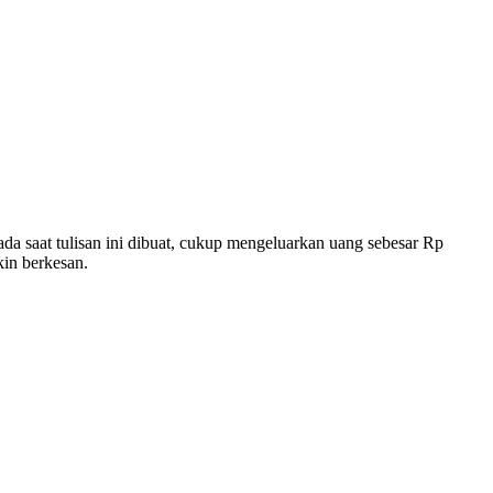
da saat tulisan ini dibuat, cukup mengeluarkan uang sebesar Rp
kin berkesan.