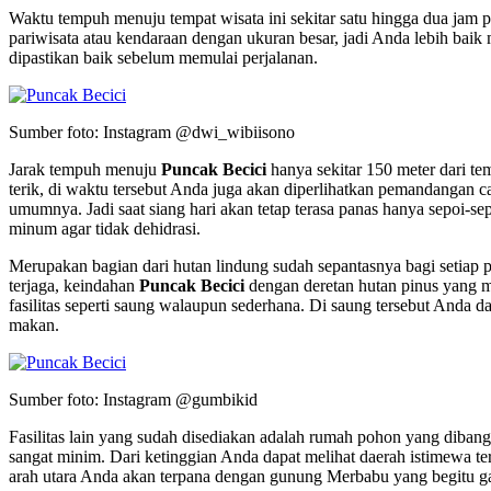
Waktu tempuh menuju tempat wisata ini sekitar satu hingga dua jam pe
pariwisata atau kendaraan dengan ukuran besar, jadi Anda lebih bai
dipastikan baik sebelum memulai perjalanan.
Sumber foto: Instagram @dwi_wibiisono
Jarak tempuh menuju
Puncak Becici
hanya sekitar 150 meter dari te
terik, di waktu tersebut Anda juga akan diperlihatkan pemandangan ca
umumnya. Jadi saat siang hari akan tetap terasa panas hanya sepoi-s
minum agar tidak dehidrasi.
Merupakan bagian dari hutan lindung sudah sepantasnya bagi setiap 
terjaga, keindahan
Puncak Becici
dengan deretan hutan pinus yang me
fasilitas seperti saung walaupun sederhana. Di saung tersebut Anda 
makan.
Sumber foto: Instagram @gumbikid
Fasilitas lain yang sudah disediakan adalah rumah pohon yang dibang
sangat minim. Dari ketinggian Anda dapat melihat daerah istimewa t
arah utara Anda akan terpana dengan gunung Merbabu yang begitu g