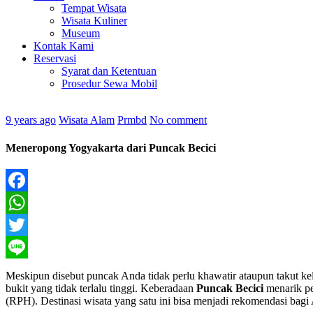
Tempat Wisata
Wisata Kuliner
Museum
Kontak Kami
Reservasi
Syarat dan Ketentuan
Prosedur Sewa Mobil
9 years ago
Wisata Alam
Prmbd
No comment
Meneropong Yogyakarta dari Puncak Becici
Facebook
WhatsApp
Twitter
Line
Meskipun disebut puncak Anda tidak perlu khawatir ataupun takut k
bukit yang tidak terlalu tinggi. Keberadaan
Puncak Becici
menarik pe
(RPH). Destinasi wisata yang satu ini bisa menjadi rekomendasi bag