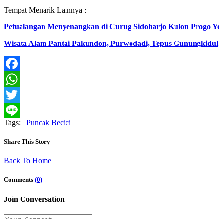
Tempat Menarik Lainnya :
Petualangan Menyenangkan di Curug Sidoharjo Kulon Progo Y
Wisata Alam Pantai Pakundon, Purwodadi, Tepus Gunungkidul
Facebook
WhatsApp
Twitter
Tags:
Puncak Becici
Line
Share This Story
Back To Home
Comments
(0)
Join Conversation