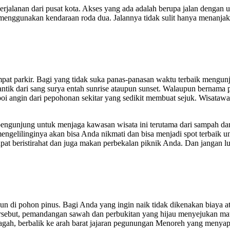
rjalanan dari pusat kota. Akses yang ada adalah berupa jalan dengan uk
k menggunakan kendaraan roda dua. Jalannya tidak sulit hanya menanjak
mpat parkir. Bagi yang tidak suka panas-panasan waktu terbaik mengunju
ntik dari sang surya entah sunrise ataupun sunset. Walaupun bernama pu
epoi angin dari pepohonan sekitar yang sedikit membuat sejuk. Wisataw
pengunjung untuk menjaga kawasan wisata ini terutama dari sampah da
ngelilinginya akan bisa Anda nikmati dan bisa menjadi spot terbaik un
dapat beristirahat dan juga makan perbekalan piknik Anda. Dan jangan
un di pohon pinus. Bagi Anda yang ingin naik tidak dikenakan biaya a
ersebut, pemandangan sawah dan perbukitan yang hijau menyejukan mata
agah, berbalik ke arah barat jajaran pegunungan Menoreh yang menya