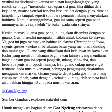
vertikal ini disebabkan karena atap atau langit-langit goa yang
runtuh sehingga “membuka” sebagian sisi goa. Jika dilihat dari
kejauhan, nuansa vertikal tersebut bisa terlihat dengan jelas, dimana
tampilannya tampak seperti spot para pemanjat tebing menyalurkan
hobinya. Namun sesungguhnya, goa ini sama seperti goa pada
umumnya, hanya saja lebih “terbuka” pada satu sisinya.
Ketika memasuki area goa, pengunjung akan disambut dengan bau
guano. Guano sendiri merupakan istilah untuk kotoran kelelawar.
Ya, goa ini juga merupakan habitat kelelawar
Chaerephonplicata
,
sejenis spesies kelelawar berukuran besar yang mendiami dinding
dan mulut goa. Guano yang dihasilkan dari kelelawar ini kaya akan
fosfor yang menjadi makanan bagi hewan lainnya yang mendiami
bagian dalam goa ini seperti jangkrik, udang, laba-laba, dan
beberapa jenis arthropoda lainnya. Bau guano cukup menyengat
terutama pada musim kemarau, sehingga pengunjung disarankan
menggunakan masker. Guano yang terdapat pada goa ini terbilang
cukup melimpah, yaitu dengan ketebalan kurang lebih semata kaki
atau bahkan hingga 40 cm pada musim kemarau.
Sumber Gambar : explorewisata[dot]com
Untuk mengakses bagian dalam
Goa Ngeleng
wisatawan dapat