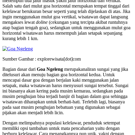
menempuh dua jalur masuk yakni jalur horizontal dan vertikal.
Salah satu dari mulut goa horizontal merupakan tempat tinggal dari
kelelawar berukuran besar seperti yang telah dijelaskan di atas. Jika
ingin menggunakan mulut goa vertikal, wisatawan dapat langsung
mengakses lewat
doline
(cekungan yang tercipta akibat runtuhnya
atap bagian tengah goa), sedangkan untuk menggunakan mulut goa
horizontal wisatawan harus menempuh jalan setapak sepanjang
kurang lebih 1 km.
Sumber Gambar : explorewisata[dot]com
Bagian dasar dari
Goa Ngeleng
merupakanaliran sungai yang jika
ditelusuri akan menuju bagian goa horizontal kedua. Untuk
mencapai dasar goa dengan berjalan kaki menggunakan jalan
setapak, maka wisatawan harus menyusuri sungai tersebut. Sungai
ini biasanya akan kering pada musim kemarau, sedangkan pada
musim penghujan bisa terjadi banjir di bagian dalam goa sehingga
wisatawan diharapkan untuk berhati-hati. Terlebih lagi, biasanya
pada saat musim penghujan bebatuan yang digunakan sebagai
pijakan akan menjadi lebih licin.
Dengan melimpahnya populasi kelelawar, penduduk setempat
memiliki opsi tambahan untuk mata pencaharian yaitu dengan
berburu kelelawar. Cara menangkapnya pun unik, yakni dengan