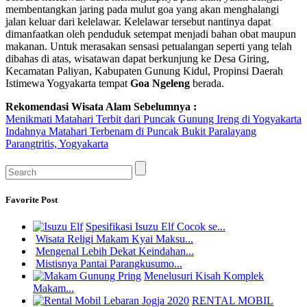
membentangkan jaring pada mulut goa yang akan menghalangi
jalan keluar dari kelelawar. Kelelawar tersebut nantinya dapat
dimanfaatkan oleh penduduk setempat menjadi bahan obat maupun
makanan. Untuk merasakan sensasi petualangan seperti yang telah
dibahas di atas, wisatawan dapat berkunjung ke Desa Giring,
Kecamatan Paliyan, Kabupaten Gunung Kidul, Propinsi Daerah
Istimewa Yogyakarta tempat
Goa Ngeleng
berada.
Rekomendasi Wisata Alam Sebelumnya :
Menikmati Matahari Terbit dari Puncak Gunung Ireng di Yogyakarta
Indahnya Matahari Terbenam di Puncak Bukit Paralayang
Parangtritis, Yogyakarta
Favorite Post
Spesifikasi Isuzu Elf Cocok se...
Wisata Religi Makam Kyai Maksu...
Mengenal Lebih Dekat Keindahan...
Mistisnya Pantai Parangkusumo...
Menelusuri Kisah Komplek
Makam...
RENTAL MOBIL