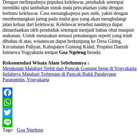
Dengan melimpahnya populasi kelelawar, penduduk setempat
memiliki opsi tambahan untuk mata pencaharian yaitu dengan
berburu kelelawar. Cara menangkapnya pun unik, yakni dengan
membentangkan jaring pada mulut goa yang akan menghalangi
jalan keluar dari kelelawar. Kelelawar tersebut nantinya dapat
dimanfaatkan oleh penduduk setempat menjadi bahan obat maupun
makanan. Untuk merasakan sensasi petualangan seperti yang telah
dibahas di atas, wisatawan dapat berkunjung ke Desa Giring,
Kecamatan Paliyan, Kabupaten Gunung Kidul, Propinsi Daerah
Istimewa Yogyakarta tempat
Goa Ngeleng
berada.
Rekomendasi Wisata Alam Sebelumnya :
Menikmati Matahari Terbit dari Puncak Gunung Ireng di Yogyakarta
Indahnya Matahari Terbenam di Puncak Bukit Paralayang
Parangtritis, Yogyakarta
Facebook
WhatsApp
Twitter
Tags:
Goa Ngeleng
Line