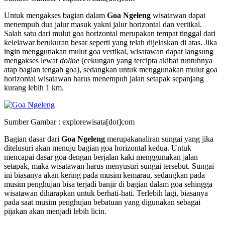
Untuk mengakses bagian dalam
Goa Ngeleng
wisatawan dapat
menempuh dua jalur masuk yakni jalur horizontal dan vertikal.
Salah satu dari mulut goa horizontal merupakan tempat tinggal dari
kelelawar berukuran besar seperti yang telah dijelaskan di atas. Jika
ingin menggunakan mulut goa vertikal, wisatawan dapat langsung
mengakses lewat
doline
(cekungan yang tercipta akibat runtuhnya
atap bagian tengah goa), sedangkan untuk menggunakan mulut goa
horizontal wisatawan harus menempuh jalan setapak sepanjang
kurang lebih 1 km.
Sumber Gambar : explorewisata[dot]com
Bagian dasar dari
Goa Ngeleng
merupakanaliran sungai yang jika
ditelusuri akan menuju bagian goa horizontal kedua. Untuk
mencapai dasar goa dengan berjalan kaki menggunakan jalan
setapak, maka wisatawan harus menyusuri sungai tersebut. Sungai
ini biasanya akan kering pada musim kemarau, sedangkan pada
musim penghujan bisa terjadi banjir di bagian dalam goa sehingga
wisatawan diharapkan untuk berhati-hati. Terlebih lagi, biasanya
pada saat musim penghujan bebatuan yang digunakan sebagai
pijakan akan menjadi lebih licin.