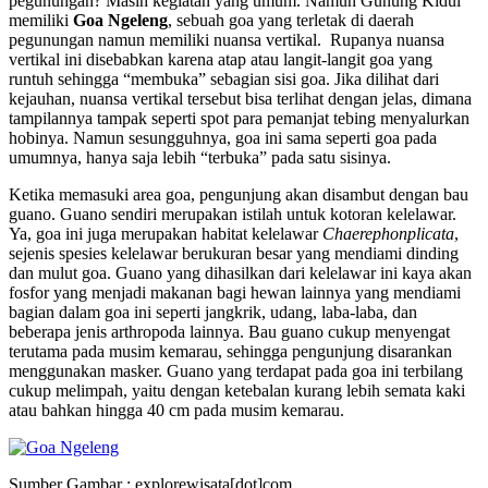
pegunungan? Masih kegiatan yang umum. Namun Gunung Kidul
memiliki
Goa Ngeleng
, sebuah goa yang terletak di daerah
pegunungan namun memiliki nuansa vertikal. Rupanya nuansa
vertikal ini disebabkan karena atap atau langit-langit goa yang
runtuh sehingga “membuka” sebagian sisi goa. Jika dilihat dari
kejauhan, nuansa vertikal tersebut bisa terlihat dengan jelas, dimana
tampilannya tampak seperti spot para pemanjat tebing menyalurkan
hobinya. Namun sesungguhnya, goa ini sama seperti goa pada
umumnya, hanya saja lebih “terbuka” pada satu sisinya.
Ketika memasuki area goa, pengunjung akan disambut dengan bau
guano. Guano sendiri merupakan istilah untuk kotoran kelelawar.
Ya, goa ini juga merupakan habitat kelelawar
Chaerephonplicata
,
sejenis spesies kelelawar berukuran besar yang mendiami dinding
dan mulut goa. Guano yang dihasilkan dari kelelawar ini kaya akan
fosfor yang menjadi makanan bagi hewan lainnya yang mendiami
bagian dalam goa ini seperti jangkrik, udang, laba-laba, dan
beberapa jenis arthropoda lainnya. Bau guano cukup menyengat
terutama pada musim kemarau, sehingga pengunjung disarankan
menggunakan masker. Guano yang terdapat pada goa ini terbilang
cukup melimpah, yaitu dengan ketebalan kurang lebih semata kaki
atau bahkan hingga 40 cm pada musim kemarau.
Sumber Gambar : explorewisata[dot]com