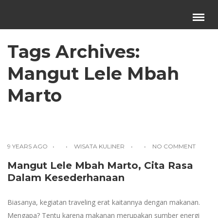
Menu
×
Tags Archives:
Beranda
Mangut Lele Mbah
Harga Sewa
Video Channel
Marto
Artikel
Kontak Kami
Reservasi
9 YEARS AGO
WISATA KULINER
NO COMMENT
Mangut Lele Mbah Marto, Cita Rasa
Dalam Kesederhanaan
Biasanya, kegiatan traveling erat kaitannya dengan makanan.
Mengapa? Tentu karena makanan merupakan sumber energi