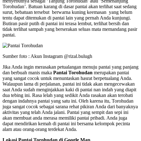
menyebutnya sebagai ‘Tanjung Torohudan’ atau ‘Semenanjung
Torohudan’. Batuan karang di dasar pantai akan terlihat saat sedang
surut, bebatuan tersebut berwarna kuning keemasan yang belum
tentu dapat ditemukan di pantai lain yang pernah Anda kunjungi.
Butiran pasir putih di pantai ini terasa lembut, terlihat bersih dan
tidak terlihat sampah yang berserakan seluas mata memandang pasir
pantai.
Sumber foto : Akun Instagram @rizal.bulugh
Jika Anda ingin merasakan petualangan menuju pantai yang panjang
dan berbuah manis maka
Pantai Torohudan
merupakan pantai
yang sangat cocok untuk menuntaskan hasrat berpetualang Anda.
Walaupun lama di perjalanan, pantai ini tidak akan mengecewakan
saat Anda sudah menginjakkan kaki di pantai nan indah yang diapit
dua tebing ini. Rasa lelah yang sedikit Anda rasakan akan terobati
dengan indahnya pantai yang satu ini. Oleh karena itu, Torohudan
juga sangat cocok sebagai sarana rehat pikiran Anda dari banyaknya
aktivitas yang telah Anda jalani. Pantai yang sempit dan sepi ini
akan membuat anda merasa memiliki pantai pribadi. Anda juga
dapat mendirikan kemah di pantai ini bersama kelompok pecinta
alam atau orang-orang terdekat Anda.
Lokasi Pantai Torohudan di Google Map