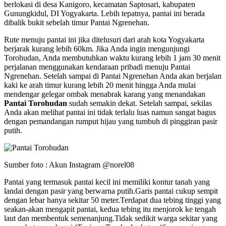
berlokasi di desa Kanigoro, kecamatan Saptosari, kabupaten
Gunungkidul, DI Yogyakarta. Lebih tepatnya, pantai ini berada
dibalik bukit sebelah timur Pantai Ngrenehan.
Rute menuju pantai ini jika ditelusuri dari arah kota Yogyakarta
berjarak kurang lebih 60km. Jika Anda ingin mengunjungi
Torohudan, Anda membutuhkan waktu kurang lebih 1 jam 30 menit
perjalanan menggunakan kendaraan pribadi menuju Pantai
Ngrenehan. Setelah sampai di Pantai Ngrenehan Anda akan berjalan
kaki ke arah timur kurang lebih 20 menit hingga Anda mulai
mendengar gelegar ombak menabrak karang yang menandakan
Pantai Torohudan
sudah semakin dekat. Setelah sampai, sekilas
Anda akan melihat pantai ini tidak terlalu luas namun sangat bagus
dengan pemandangan rumput hijau yang tumbuh di pinggiran pasir
putih.
Sumber foto : Akun Instagram @norel08
Pantai yang termasuk pantai kecil ini memiliki kontur tanah yang
landai dengan pasir yang berwarna putih.Garis pantai cukup sempit
dengan lebar hanya sekitar 50 meter.Terdapat dua tebing tinggi yang
seakan-akan mengapit pantai, kedua tebing itu menjorok ke tengah
laut dan membentuk semenanjung.Tidak sedikit warga sekitar yang