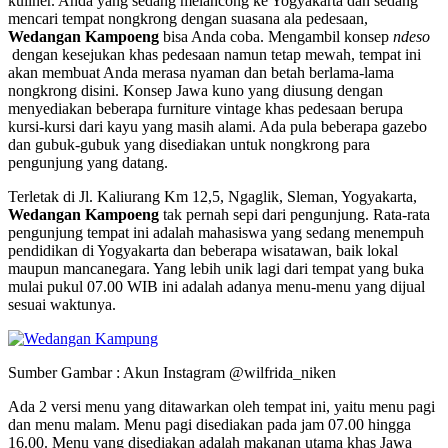
kuliner. Anda yang sedang melancong ke Yogyakarta dan sedang
mencari tempat nongkrong dengan suasana ala pedesaan,
Wedangan Kampoeng
bisa Anda coba. Mengambil konsep
ndeso
dengan kesejukan khas pedesaan namun tetap mewah, tempat ini
akan membuat Anda merasa nyaman dan betah berlama-lama
nongkrong disini. Konsep Jawa kuno yang diusung dengan
menyediakan beberapa furniture vintage khas pedesaan berupa
kursi-kursi dari kayu yang masih alami. Ada pula beberapa gazebo
dan gubuk-gubuk yang disediakan untuk nongkrong para
pengunjung yang datang.
Terletak di Jl. Kaliurang Km 12,5, Ngaglik, Sleman, Yogyakarta,
Wedangan Kampoeng
tak pernah sepi dari pengunjung. Rata-rata
pengunjung tempat ini adalah mahasiswa yang sedang menempuh
pendidikan di Yogyakarta dan beberapa wisatawan, baik lokal
maupun mancanegara. Yang lebih unik lagi dari tempat yang buka
mulai pukul 07.00 WIB ini adalah adanya menu-menu yang dijual
sesuai waktunya.
Sumber Gambar : Akun Instagram @wilfrida_niken
Ada 2 versi menu yang ditawarkan oleh tempat ini, yaitu menu pagi
dan menu malam. Menu pagi disediakan pada jam 07.00 hingga
16.00. Menu yang disediakan adalah makanan utama khas Jawa