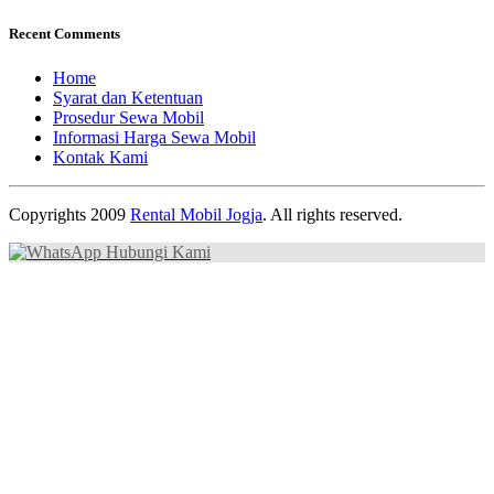
Recent Comments
Home
Syarat dan Ketentuan
Prosedur Sewa Mobil
Informasi Harga Sewa Mobil
Kontak Kami
Copyrights 2009
Rental Mobil Jogja
. All rights reserved.
Hubungi Kami