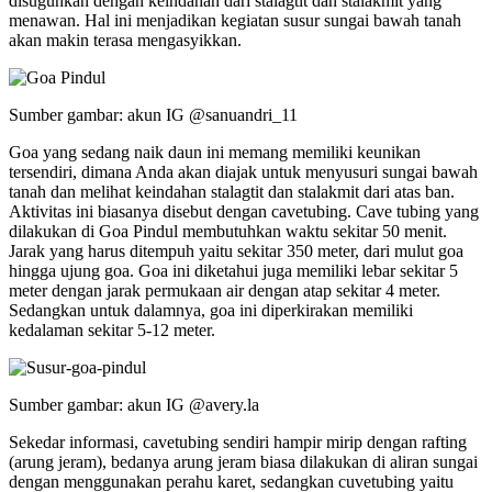
disuguhkan dengan keindahan dari stalagtit dan stalakmit yang
menawan. Hal ini menjadikan kegiatan susur sungai bawah tanah
akan makin terasa mengasyikkan.
Sumber gambar: akun IG @sanuandri_11
Goa yang sedang naik daun ini memang memiliki keunikan
tersendiri, dimana Anda akan diajak untuk menyusuri sungai bawah
tanah dan melihat keindahan stalagtit dan stalakmit dari atas ban.
Aktivitas ini biasanya disebut dengan cavetubing. Cave tubing yang
dilakukan di Goa Pindul membutuhkan waktu sekitar 50 menit.
Jarak yang harus ditempuh yaitu sekitar 350 meter, dari mulut goa
hingga ujung goa. Goa ini diketahui juga memiliki lebar sekitar 5
meter dengan jarak permukaan air dengan atap sekitar 4 meter.
Sedangkan untuk dalamnya, goa ini diperkirakan memiliki
kedalaman sekitar 5-12 meter.
Sumber gambar: akun IG @avery.la
Sekedar informasi, cavetubing sendiri hampir mirip dengan rafting
(arung jeram), bedanya arung jeram biasa dilakukan di aliran sungai
dengan menggunakan perahu karet, sedangkan cuvetubing yaitu