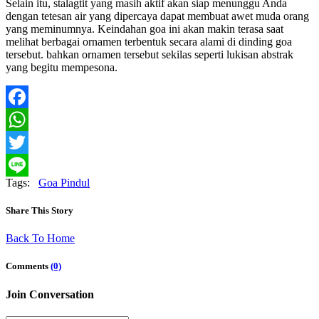
Selain itu, stalagtit yang masih aktif akan siap menunggu Anda
dengan tetesan air yang dipercaya dapat membuat awet muda orang
yang meminumnya. Keindahan goa ini akan makin terasa saat
melihat berbagai ornamen terbentuk secara alami di dinding goa
tersebut. bahkan ornamen tersebut sekilas seperti lukisan abstrak
yang begitu mempesona.
Facebook
WhatsApp
Twitter
Tags:
Goa Pindul
Line
Share This Story
Back To Home
Comments
(0)
Join Conversation