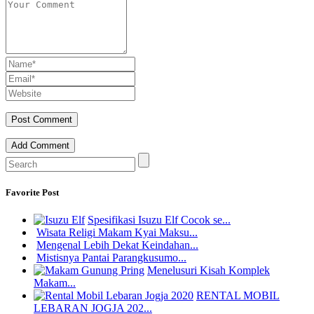
Add Comment
Favorite Post
Spesifikasi Isuzu Elf Cocok se...
Wisata Religi Makam Kyai Maksu...
Mengenal Lebih Dekat Keindahan...
Mistisnya Pantai Parangkusumo...
Menelusuri Kisah Komplek
Makam...
RENTAL MOBIL
LEBARAN JOGJA 202...