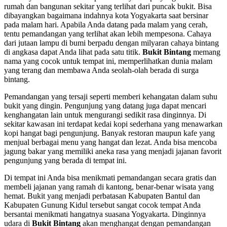
rumah dan bangunan sekitar yang terlihat dari puncak bukit. Bisa
dibayangkan bagaimana indahnya kota Yogyakarta saat bersinar
pada malam hari. Apabila Anda datang pada malam yang cerah,
tentu pemandangan yang terlihat akan lebih mempesona. Cahaya
dari jutaan lampu di bumi berpadu dengan milyaran cahaya bintang
di angkasa dapat Anda lihat pada satu titik.
Bukit Bintang
memang
nama yang cocok untuk tempat ini, memperlihatkan dunia malam
yang terang dan membawa Anda seolah-olah berada di surga
bintang.
Pemandangan yang tersaji seperti memberi kehangatan dalam suhu
bukit yang dingin. Pengunjung yang datang juga dapat mencari
kenghangatan lain untuk mengurangi sedikit rasa dinginnya. Di
sekitar kawasan ini terdapat kedai kopi sederhana yang menawarkan
kopi hangat bagi pengunjung. Banyak restoran maupun kafe yang
menjual berbagai menu yang hangat dan lezat. Anda bisa mencoba
jagung bakar yang memiliki aneka rasa yang menjadi jajanan favorit
pengunjung yang berada di tempat ini.
Di tempat ini Anda bisa menikmati pemandangan secara gratis dan
membeli jajanan yang ramah di kantong, benar-benar wisata yang
hemat. Bukit yang menjadi perbatasan Kabupaten Bantul dan
Kabupaten Gunung Kidul tersebut sangat cocok tempat Anda
bersantai menikmati hangatnya suasana Yogyakarta. Dinginnya
udara di
Bukit Bintang
akan menghangat dengan pemandangan