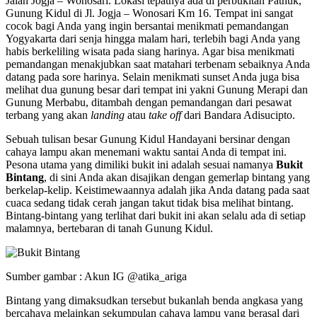
Jalan Jogja – Wonosari. Lokasi tepatnya ada di perbukitan Pathuk,
Gunung Kidul di Jl. Jogja – Wonosari Km 16. Tempat ini sangat
cocok bagi Anda yang ingin bersantai menikmati pemandangan
Yogyakarta dari senja hingga malam hari, terlebih bagi Anda yang
habis berkeliling wisata pada siang harinya. Agar bisa menikmati
pemandangan menakjubkan saat matahari terbenam sebaiknya Anda
datang pada sore harinya. Selain menikmati sunset Anda juga bisa
melihat dua gunung besar dari tempat ini yakni Gunung Merapi dan
Gunung Merbabu, ditambah dengan pemandangan dari pesawat
terbang yang akan
landing
atau
take off
dari Bandara Adisucipto.
Sebuah tulisan besar Gunung Kidul Handayani bersinar dengan
cahaya lampu akan menemani waktu santai Anda di tempat ini.
Pesona utama yang dimiliki bukit ini adalah sesuai namanya
Bukit
Bintang
, di sini Anda akan disajikan dengan gemerlap bintang yang
berkelap-kelip. Keistimewaannya adalah jika Anda datang pada saat
cuaca sedang tidak cerah jangan takut tidak bisa melihat bintang.
Bintang-bintang yang terlihat dari bukit ini akan selalu ada di setiap
malamnya, bertebaran di tanah Gunung Kidul.
Sumber gambar : Akun IG @atika_ariga
Bintang yang dimaksudkan tersebut bukanlah benda angkasa yang
bercahaya melainkan sekumpulan cahaya lampu yang berasal dari