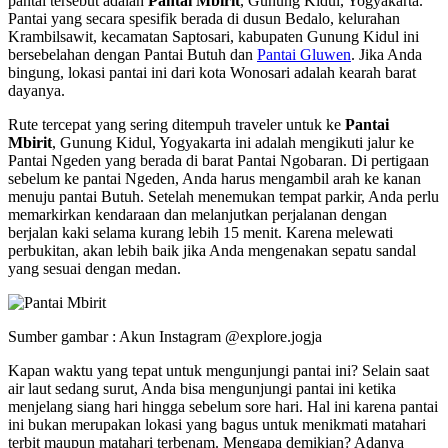
pantai tersebut adalah
Pantai Mbirit
, Gunung Kidul, Yogyakarta.
Pantai yang secara spesifik berada di dusun Bedalo, kelurahan
Krambilsawit, kecamatan Saptosari, kabupaten Gunung Kidul ini
bersebelahan dengan Pantai Butuh dan
Pantai Gluwen
. Jika Anda
bingung, lokasi pantai ini dari kota Wonosari adalah kearah barat
dayanya.
Rute tercepat yang sering ditempuh traveler untuk ke
Pantai
Mbirit
, Gunung Kidul, Yogyakarta ini adalah mengikuti jalur ke
Pantai Ngeden yang berada di barat Pantai Ngobaran. Di pertigaan
sebelum ke pantai Ngeden, Anda harus mengambil arah ke kanan
menuju pantai Butuh. Setelah menemukan tempat parkir, Anda perlu
memarkirkan kendaraan dan melanjutkan perjalanan dengan
berjalan kaki selama kurang lebih 15 menit. Karena melewati
perbukitan, akan lebih baik jika Anda mengenakan sepatu sandal
yang sesuai dengan medan.
Sumber gambar : Akun Instagram @explore.jogja
Kapan waktu yang tepat untuk mengunjungi pantai ini? Selain saat
air laut sedang surut, Anda bisa mengunjungi pantai ini ketika
menjelang siang hari hingga sebelum sore hari. Hal ini karena pantai
ini bukan merupakan lokasi yang bagus untuk menikmati matahari
terbit maupun matahari terbenam. Mengapa demikian? Adanya