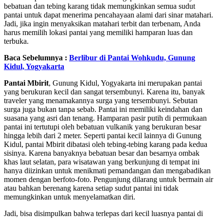
bebatuan dan tebing karang tidak memungkinkan semua sudut
pantai untuk dapat menerima pencahayaan alami dari sinar matahari.
Jadi, jika ingin menyaksikan matahari terbit dan terbenam, Anda
harus memilih lokasi pantai yang memiliki hamparan luas dan
terbuka.
Baca Sebelumnya :
Berlibur di Pantai Wohkudu, Gunung
Kidul, Yogyakarta
Pantai Mbirit
, Gunung Kidul, Yogyakarta ini merupakan pantai
yang berukuran kecil dan sangat tersembunyi. Karena itu, banyak
traveler yang menamakannya surga yang tersembunyi. Sebutan
surga juga bukan tanpa sebab. Pantai ini memiliki keindahan dan
suasana yang asri dan tenang. Hamparan pasir putih di permukaan
pantai ini tertutupi oleh bebatuan vulkanik yang berukuran besar
hingga lebih dari 2 meter. Seperti pantai kecil lainnya di Gunung
Kidul, pantai Mbirit dibatasi oleh tebing-tebing karang pada kedua
sisinya. Karena banyaknya bebatuan besar dan besarnya ombak
khas laut selatan, para wisatawan yang berkunjung di tempat ini
hanya diizinkan untuk menikmati pemandangan dan mengabadikan
momen dengan berfoto-foto. Pengunjung dilarang untuk bermain air
atau bahkan berenang karena setiap sudut pantai ini tidak
memungkinkan untuk menyelamatkan diri.
Jadi, bisa disimpulkan bahwa terlepas dari kecil luasnya pantai di