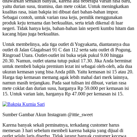
ditawarkan semakin banyak, karena ada beberapa varian rasa baru,
yaitu durian susu, tiramisu, dan mete coklat. Untuk meningkatkan
kualitas rasa, isian bakpia ini dibuat dari bahan-bahan impor.
Sebagai contoh, untuk varian rasa keju, pemilik menggunakan
produk keju ternama dan berkualitas, serta telah dikenal di luar
negeri. Tidak hanya keju, bahan-bahan lain seperti kumbu hitam dan
kacang hijau juga berkualitas.
Untuk membelinya, ada tiga outlet di Yogyakarta, diantaranya dua
outlet di Jalan Glagahsari 91 C dan 112 serta satu outlet di Pogung,
Ringroad Utara. Outlet-outlet ini buka sejak pukul 9.00 hingga
20.30. Namun, outlet utama tutup pukul 17.30. Jika Anda berminat
untuk membeli bakpia premium lezat ini sebagai oleh-oleh, ada dua
ukuran kemasan yang bisa Anda pilih. Yaitu kemasan isi 15 atau 20.
Harga tiap kemasan memang agak lebih mahal dari merk lainnya,
namun masih terjangkau. Pada saat tulisan ini dibuat, varian rasa
mete coklat dan durian susu, harganya Rp 59.000 per kemasan isi
15. Untuk varian lain, harganya Rp 47.000 per kemasan isi 15.
Sumber Gambar Akun Instagram @ittie_sweet
Karena banyak sekali peminatnya, terkadang customer harus
memesan 3 hari sebelum membeli karena bakpia yang dijual di
outlet selalu laris diserbu. Tidak jarang banyak customer kecewa