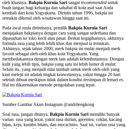
oleh khasnya.
Bakpia Kurnia Sari
sangat
recommended
untuk
buah tangan bagi keluarga dan sahabat di kota asal saat Anda
kembali dari kota Yogyakarta. Dirintis tahun 1996, bakpia ini
semakin dikenal oleh wisatawan hingga saat ini.
Pada awal mula dirintisnya, pemilik
Bakpia Kurnia Sari
menjajakan bakpianya dengan cara yang sangat sederhana dan
dipasarkan ke toko kecil atau pasar. Berkat kegigihannya, akhirnya
formula rasa yang lebih lebih khas dan menjual ia temukan.
Akhirnya, sejak tahun 2000, merk bakpia ini mulai menjadi merk
favorit sebagai oleh-oleh khas kota Yogyakarta. Yang
membedakannya dengan merk lain adalah kelembutannya. Dengan
kulit yang lebih tipis, bakpia yang satu ini lebih lumer di mulut.
Selain itu, yang menjadi nilai tambah untuk merk oleh-oleh yang
kian melejit ini adalah tingkat keawetannya, yakni hingga 20 hari
setelah dibuat meskipun tidak dalam kondisi tersimpan di lemari es.
Hal ini dikarenakan metode pengolahan yang tepat.
Sumber Gambar Akun Instagram @andrilengkong
Soal rasa, jangan ditanya.
Bakpia Kurnia Sari
memiliki banyak
varian rasa yang lezat, yakni rasa durian, greentea, coklat, kacang
hijau, keju, kumbu hitam, dan mocachino. Saat ini, varian rasa yang