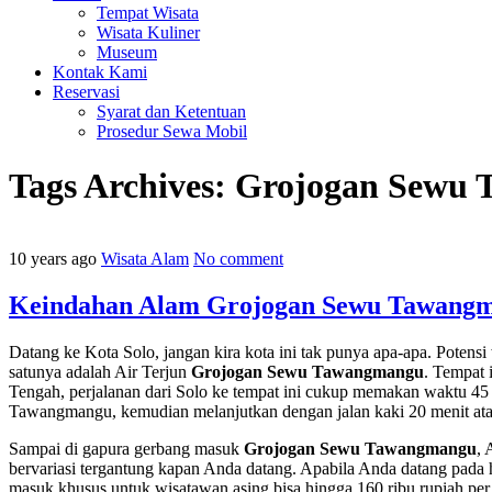
Tempat Wisata
Wisata Kuliner
Museum
Kontak Kami
Reservasi
Syarat dan Ketentuan
Prosedur Sewa Mobil
Tags Archives:
Grojogan Sewu
10 years ago
Wisata Alam
No comment
Keindahan Alam Grojogan Sewu Tawangma
Datang ke Kota Solo, jangan kira kota ini tak punya apa-apa. Potens
satunya adalah Air Terjun
Grojogan Sewu Tawangmangu
. Tempat 
Tengah, perjalanan dari Solo ke tempat ini cukup memakan waktu 4
Tawangmangu, kemudian melanjutkan dengan jalan kaki 20 menit ata
Sampai di gapura gerbang masuk
Grojogan Sewu Tawangmangu
, 
bervariasi tergantung kapan Anda datang. Apabila Anda datang pada h
masuk khusus untuk wisatawan asing bisa hingga 160 ribu rupiah per 