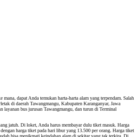
 ke mana, dapat Anda temukan harta-harta alam yang terpendam. Salah
 Terletak di daerah Tawangmangu, Kabupaten Karanganyar, Jawa
an layanan bus jurusan Tawangmangu, dan turun di Terminal
yang jatuh. Di loket, Anda harus membayar dulu tiket masuk. Harga
engan harga tiket pada hari libur yang 13.500 per orang. Harga tiket
dah bisa menikmati keindahan alam di sekitar yang tak terkira. Di