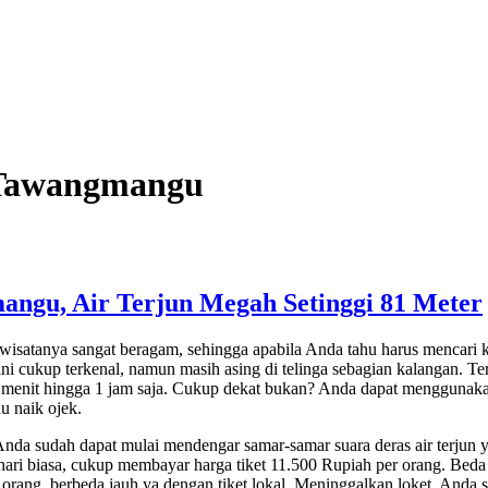
 Tawangmangu
ngu, Air Terjun Megah Setinggi 81 Meter
i wisatanya sangat beragam, sehingga apabila Anda tahu harus mencari
ini cukup terkenal, namun masih asing di telinga sebagian kalangan.
5 menit hingga 1 jam saja. Cukup dekat bukan? Anda dapat menggunak
u naik ojek.
Anda sudah dapat mulai mendengar samar-samar suara deras air terjun 
ari biasa, cukup membayar harga tiket 11.500 Rupiah per orang. Beda d
orang, berbeda jauh ya dengan tiket lokal. Meninggalkan loket, Anda su